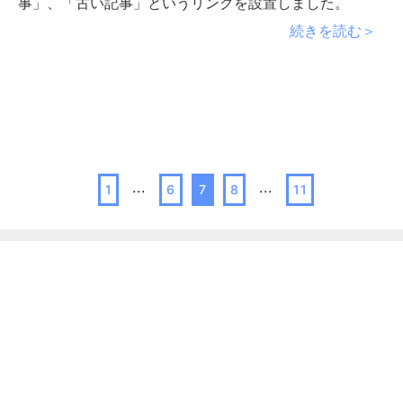
事」、「古い記事」というリンクを設置しました。
続きを読む＞
...
...
1
6
7
8
11