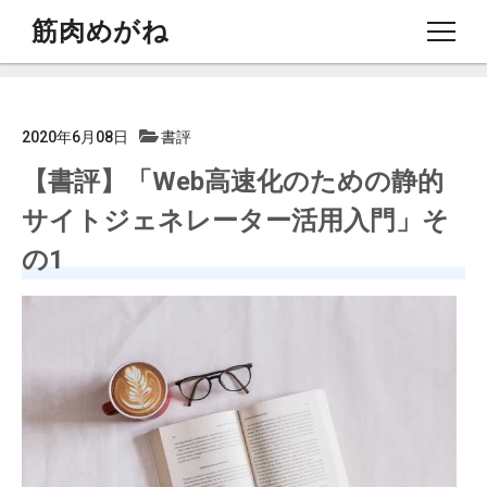
筋肉めがね
note
2020年6月08日
書評
【書評】「Web高速化のための静的
Profile
サイトジェネレーター活用入門」そ
の1