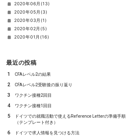
2020
年
06
月(
13
)
2020
年
05
月(
3
)
2020
年
03
月(
1
)
2020
年
02
月(
5
)
2020
年
01
月(
16
)
最近の投稿
1
CFAレベル2の結果
2
CFAレベル2受験後の振り返り
3
ワクチン接種2回目
4
ワクチン接種1回目
5
ドイツでの就職活動で使えるReference Letterの準備手順
（テンプレート付き）
6
ドイツで求人情報を見つける方法